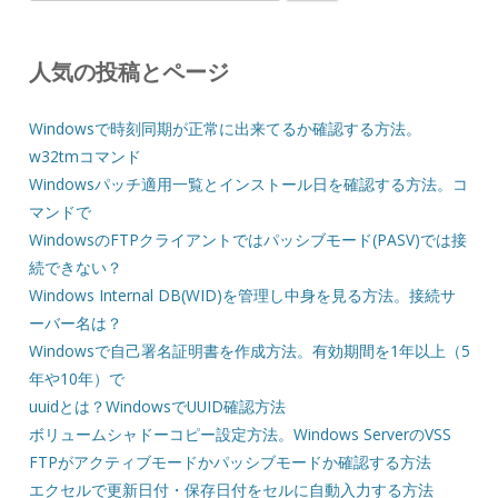
索:
人気の投稿とページ
Windowsで時刻同期が正常に出来てるか確認する方法。
w32tmコマンド
Windowsパッチ適用一覧とインストール日を確認する方法。コ
マンドで
WindowsのFTPクライアントではパッシブモード(PASV)では接
続できない？
Windows Internal DB(WID)を管理し中身を見る方法。接続サ
ーバー名は？
Windowsで自己署名証明書を作成方法。有効期間を1年以上（5
年や10年）で
uuidとは？WindowsでUUID確認方法
ボリュームシャドーコピー設定方法。Windows ServerのVSS
FTPがアクティブモードかパッシブモードか確認する方法
エクセルで更新日付・保存日付をセルに自動入力する方法