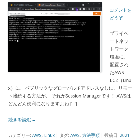
コメントを
どうぞ
プライベ
ートネッ
トワーク
環境に、
配置され
たAWS
EC2（Linu
x）に、パブリックなグローバルIPアドレスなしに、リモー
ト接続する方法が、 それがSession Managerです！ AWSは
どんどん便利になりますよね […]
続きを読む→
カテゴリー:
AWS
,
Linux
| タグ:
AWS
,
方法手順
| 投稿日:
2021