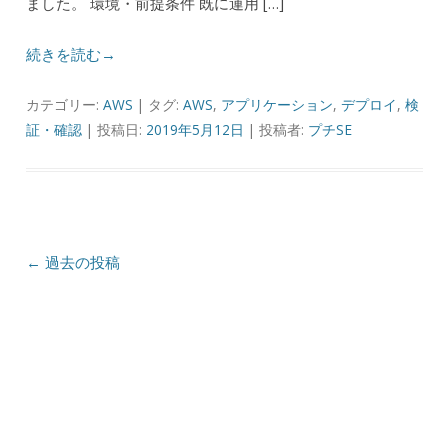
ました。 環境・前提条件 既に運用 […]
続きを読む→
カテゴリー:
AWS
| タグ:
AWS
,
アプリケーション
,
デプロイ
,
検
証・確認
| 投稿日:
2019年5月12日
|
投稿者:
プチSE
投稿ナビゲーション
←
過去の投稿