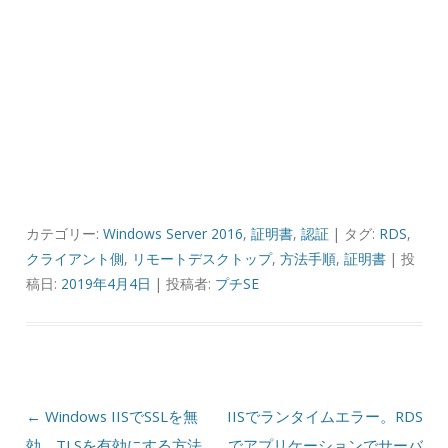
カテゴリー:
Windows Server 2016
,
証明書
,
認証
| タグ:
RDS
,
クライアント側
,
リモートデスクトップ
,
方法手順
,
証明書
| 投
稿日:
2019年4月4日
|
投稿者:
プチSE
投稿ナビゲーション
←
Windows IISでSSLを無
IISでランタイムエラー。RDS
効、TLSを有効にする方法
でアプリケーションでサーバ