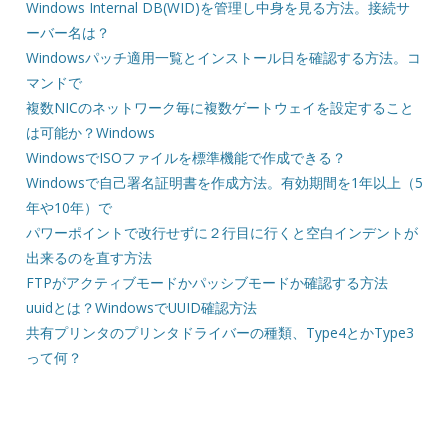
Windows Internal DB(WID)を管理し中身を見る方法。接続サ
ーバー名は？
Windowsパッチ適用一覧とインストール日を確認する方法。コ
マンドで
複数NICのネットワーク毎に複数ゲートウェイを設定すること
は可能か？Windows
WindowsでISOファイルを標準機能で作成できる？
Windowsで自己署名証明書を作成方法。有効期間を1年以上（5
年や10年）で
パワーポイントで改行せずに２行目に行くと空白インデントが
出来るのを直す方法
FTPがアクティブモードかパッシブモードか確認する方法
uuidとは？WindowsでUUID確認方法
共有プリンタのプリンタドライバーの種類、Type4とかType3
って何？