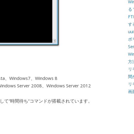
W
る
F
す
u
ボ
Se
Wi
方
リ
間
、Windows7、Windows 8
リ
dows Server 2008、Windows Server 2012
画
して”時間待ち”コマンドが搭載されています。