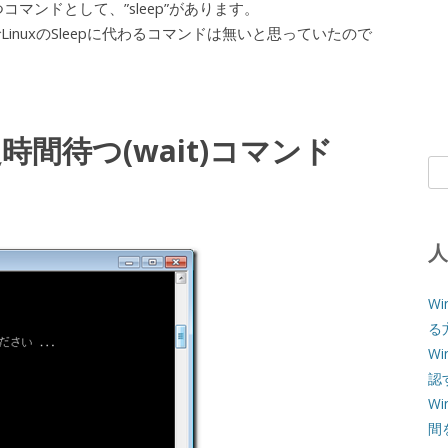
コマンドとして、”sleep”があります。
LinuxのSleepに代わるコマンドは無いと思っていたので
時間待つ(wait)コマンド
検
索:
W
る
W
認
W
間