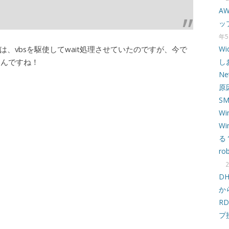
A
ッ
年5
、vbsを駆使してwait処理させていたのですが、今で
W
たんですね！
し
N
原
S
Wi
W
る
ro
D
か
R
プ