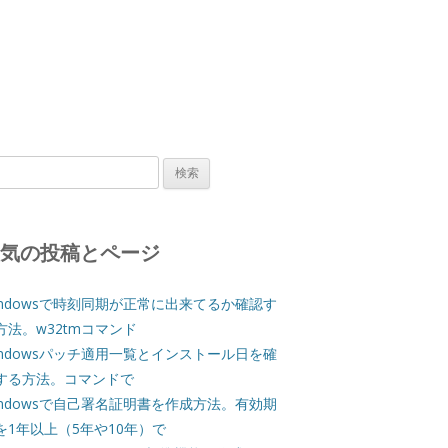
人気の投稿とページ
indowsで時刻同期が正常に出来てるか確認す
方法。w32tmコマンド
indowsパッチ適用一覧とインストール日を確
する方法。コマンドで
indowsで自己署名証明書を作成方法。有効期
を1年以上（5年や10年）で