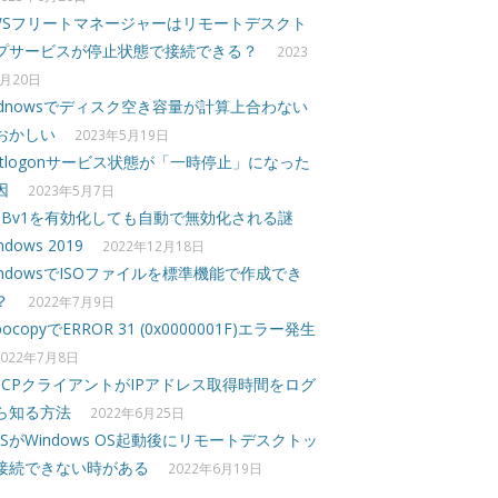
WSフリートマネージャーはリモートデスクト
プサービスが停止状態で接続できる？
2023
月20日
idnowsでディスク空き容量が計算上合わない
おかしい
2023年5月19日
etlogonサービス状態が「一時停止」になった
因
2023年5月7日
MBv1を有効化しても自動で無効化される謎
ndows 2019
2022年12月18日
indowsでISOファイルを標準機能で作成でき
？
2022年7月9日
bocopyでERROR 31 (0x0000001F)エラー発生
2022年7月8日
HCPクライアントがIPアドレス取得時間をログ
ら知る方法
2022年6月25日
DSがWindows OS起動後にリモートデスクトッ
接続できない時がある
2022年6月19日