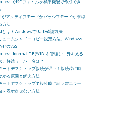
indowsでISOファイルを標準機能で作成でき
？
TPがアクティブモードかパッシブモードか確認
る方法
uidとは？WindowsでUUID確認方法
リュームシャドーコピー設定方法。Windows
rverのVSS
ndows Internal DB(WID)を管理し中身を見る
法。接続サーバー名は？
モートデスクトップ接続が遅い！接続時に時
がかる原因と解決方法
モートデスクトップで接続時に証明書エラー
面を表示させない方法