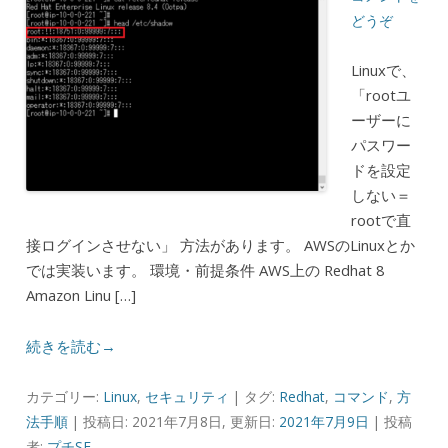
どうぞ
Linuxで、
「rootユ
ーザーに
パスワー
ドを設定
しない＝
rootで直
接ログインさせない」 方法があります。 AWSのLinuxとか
では実装います。 環境・前提条件 AWS上の Redhat 8
Amazon Linu […]
続きを読む→
カテゴリー:
Linux
,
セキュリティ
| タグ:
Redhat
,
コマンド
,
方
法手順
| 投稿日: 2021年7月8日, 更新日:
2021年7月9日
|
投稿
者:
プチSE