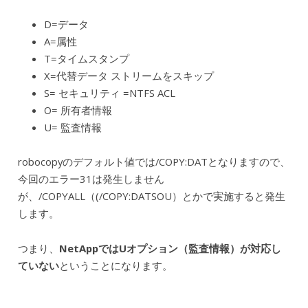
D=データ
A=属性
T=タイムスタンプ
X=代替データ ストリームをスキップ
S= セキュリティ =NTFS ACL
O= 所有者情報
U= 監査情報
robocopyのデフォルト値では/COPY:DATとなりますので、
今回のエラー31は発生しません
が、/COPYALL（(/COPY:DATSOU）とかで実施すると発生
します。
つまり、
NetAppではUオプション（監査情報）が対応し
ていない
ということになります。