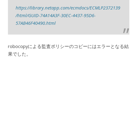
https://library.netapp.com/ecmdocs/ECMLP2372139
/html/GUID-74A14A3F-30EC-4437-95D6-
57AB46F40490.html
robocopyによる監査ポリシーのコピーにはエラーとなる結
果でした。