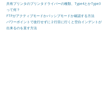
共有プリンタのプリンタドライバーの種類、Type4とかType3
って何？
FTPがアクティブモードかパッシブモードか確認する方法
パワーポイントで改行せずに２行目に行くと空白インデントが
出来るのを直す方法