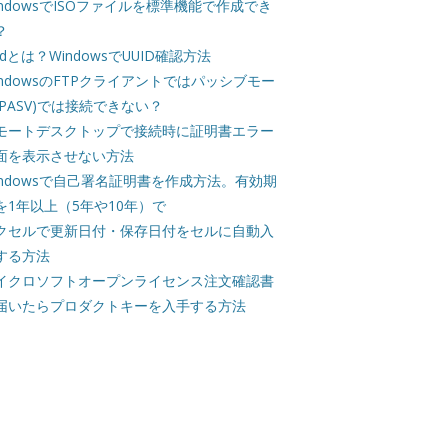
indowsでISOファイルを標準機能で作成でき
？
uidとは？WindowsでUUID確認方法
indowsのFTPクライアントではパッシブモー
(PASV)では接続できない？
モートデスクトップで接続時に証明書エラー
面を表示させない方法
indowsで自己署名証明書を作成方法。有効期
を1年以上（5年や10年）で
クセルで更新日付・保存日付をセルに自動入
する方法
イクロソフトオープンライセンス注文確認書
届いたらプロダクトキーを入手する方法