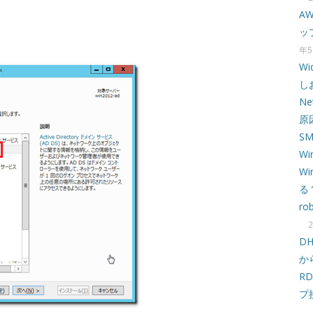
A
ッ
年5
W
し
N
原
S
Wi
W
る
ro
D
か
R
プ