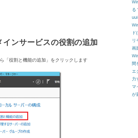
W
る
u
W
ド
oryドメインサービスの役割の追加
リ
画
W
ら「役割と機能の追加」をクリックします
間
エ
力
マ
が