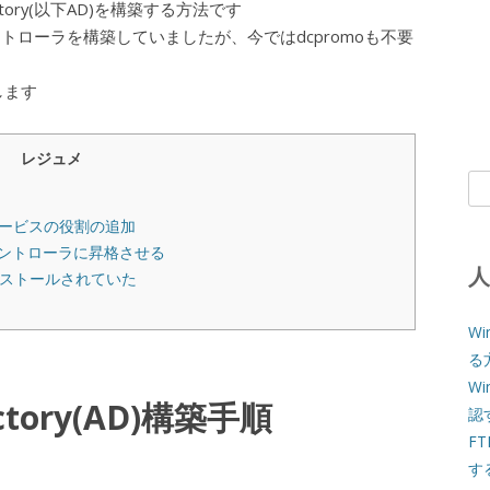
Directory(以下AD)を構築する方法です
ントローラを構築していましたが、今ではdcpromoも不要
します
レジュメ
検
索:
インサービスの役割の追加
ントローラに昇格させる
ンストールされていた
W
る
W
ctory(AD)構築手順
認
F
す