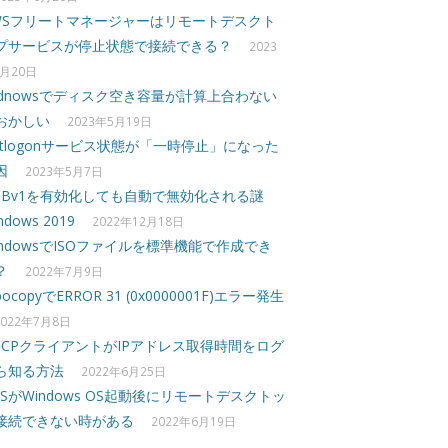
WSフリートマネージャーはリモートデスクト
プサービスが停止状態で接続できる？
2023
月20日
idnowsでディスク空き容量が計算上合わない
おかしい
2023年5月19日
etlogonサービス状態が「一時停止」になった
因
2023年5月7日
MBv1を有効化しても自動で無効化される謎
ndows 2019
2022年12月18日
indowsでISOファイルを標準機能で作成でき
？
2022年7月9日
bocopyでERROR 31 (0x0000001F)エラー発生
2022年7月8日
HCPクライアントがIPアドレス取得時間をログ
ら知る方法
2022年6月25日
DSがWindows OS起動後にリモートデスクトッ
接続できない時がある
2022年6月19日