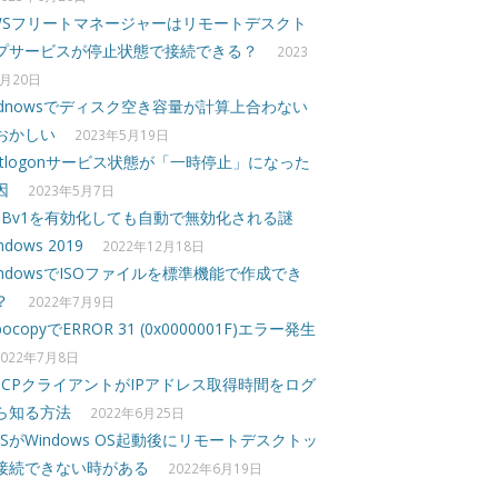
WSフリートマネージャーはリモートデスクト
プサービスが停止状態で接続できる？
2023
月20日
idnowsでディスク空き容量が計算上合わない
おかしい
2023年5月19日
etlogonサービス状態が「一時停止」になった
因
2023年5月7日
MBv1を有効化しても自動で無効化される謎
ndows 2019
2022年12月18日
indowsでISOファイルを標準機能で作成でき
？
2022年7月9日
bocopyでERROR 31 (0x0000001F)エラー発生
2022年7月8日
HCPクライアントがIPアドレス取得時間をログ
ら知る方法
2022年6月25日
DSがWindows OS起動後にリモートデスクトッ
接続できない時がある
2022年6月19日