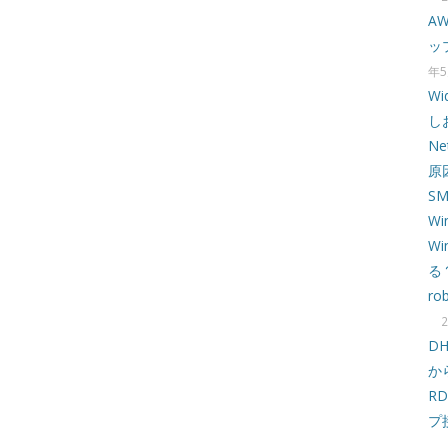
A
ッ
年5
W
し
N
原
S
Wi
W
る
ro
D
か
R
プ