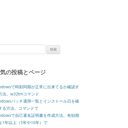
人気の投稿とページ
indowsで時刻同期が正常に出来てるか確認す
方法。w32tmコマンド
indowsパッチ適用一覧とインストール日を確
する方法。コマンドで
indowsで自己署名証明書を作成方法。有効期
を1年以上（5年や10年）で