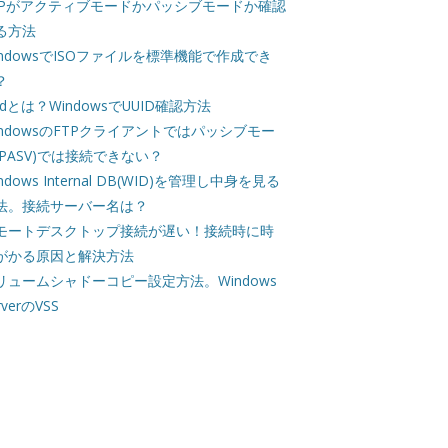
TPがアクティブモードかパッシブモードか確認
る方法
indowsでISOファイルを標準機能で作成でき
？
uidとは？WindowsでUUID確認方法
indowsのFTPクライアントではパッシブモー
(PASV)では接続できない？
ndows Internal DB(WID)を管理し中身を見る
法。接続サーバー名は？
モートデスクトップ接続が遅い！接続時に時
がかる原因と解決方法
リュームシャドーコピー設定方法。Windows
rverのVSS