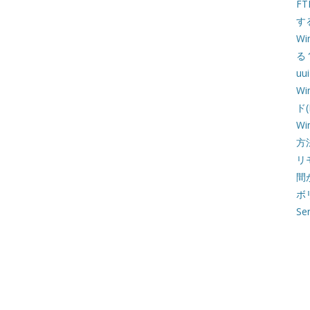
F
す
W
る
u
W
ド
Wi
方
リ
間
ボ
Se