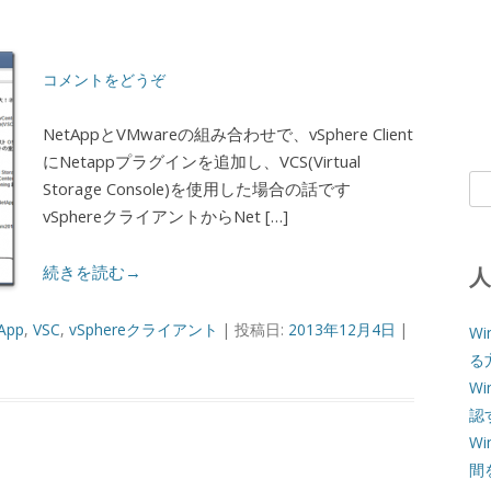
コメントをどうぞ
NetAppとVMwareの組み合わせで、vSphere Client
にNetappプラグインを追加し、VCS(Virtual
検
Storage Console)を使用した場合の話です
索:
vSphereクライアントからNet […]
続きを読む→
App
,
VSC
,
vSphereクライアント
| 投稿日:
2013年12月4日
|
W
る
W
認
W
間