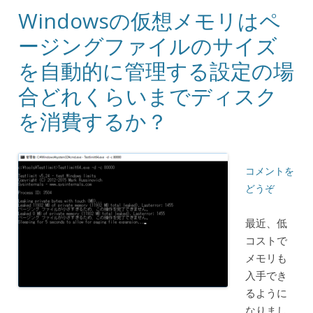
Windowsの仮想メモリはペ
ージングファイルのサイズ
を自動的に管理する設定の場
合どれくらいまでディスク
を消費するか？
コメントを
どうぞ
最近、低
コストで
メモリも
入手でき
るように
なりまし