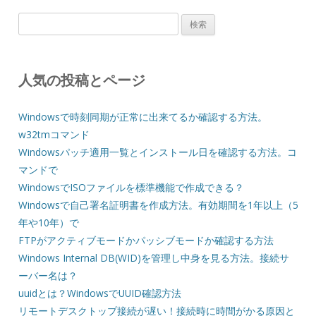
検
索:
人気の投稿とページ
Windowsで時刻同期が正常に出来てるか確認する方法。
w32tmコマンド
Windowsパッチ適用一覧とインストール日を確認する方法。コ
マンドで
WindowsでISOファイルを標準機能で作成できる？
Windowsで自己署名証明書を作成方法。有効期間を1年以上（5
年や10年）で
FTPがアクティブモードかパッシブモードか確認する方法
Windows Internal DB(WID)を管理し中身を見る方法。接続サ
ーバー名は？
uuidとは？WindowsでUUID確認方法
リモートデスクトップ接続が遅い！接続時に時間がかる原因と