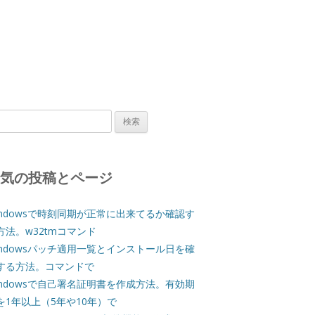
人気の投稿とページ
indowsで時刻同期が正常に出来てるか確認す
方法。w32tmコマンド
indowsパッチ適用一覧とインストール日を確
する方法。コマンドで
indowsで自己署名証明書を作成方法。有効期
を1年以上（5年や10年）で