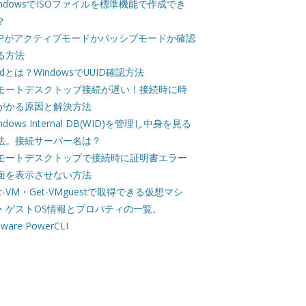
indowsでISOファイルを標準機能で作成でき
？
TPがアクティブモードかパッシブモードか確認
る方法
uidとは？WindowsでUUID確認方法
モートデスクトップ接続が遅い！接続時に時
がかる原因と解決方法
ndows Internal DB(WID)を管理し中身を見る
法。接続サーバー名は？
モートデスクトップで接続時に証明書エラー
面を表示させない方法
et-VM・Get-VMguestで取得できる仮想マシ
・ゲストOS情報とプロパティの一覧。
ware PowerCLI