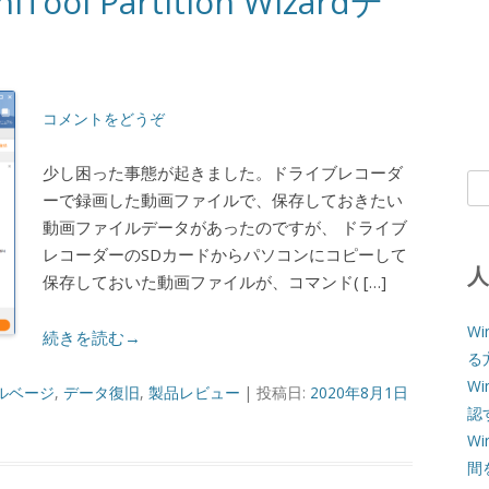
l Partition Wizardデ
コメントをどうぞ
少し困った事態が起きました。ドライブレコーダ
検
ーで録画した動画ファイルで、保存しておきたい
索:
動画ファイルデータがあったのですが、 ドライブ
レコーダーのSDカードからパソコンにコピーして
保存しておいた動画ファイルが、コマンド( […]
W
続きを読む→
る
W
ルベージ
,
データ復旧
,
製品レビュー
| 投稿日:
2020年8月1日
認
W
間