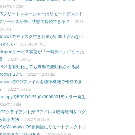
2023年6月20日
WSフリートマネージャーはリモートデスクト
プサービスが停止状態で接続できる？
2023
月20日
idnowsでディスク空き容量が計算上合わない
おかしい
2023年5月19日
etlogonサービス状態が「一時停止」になった
因
2023年5月7日
MBv1を有効化しても自動で無効化される謎
ndows 2019
2022年12月18日
indowsでISOファイルを標準機能で作成でき
？
2022年7月9日
bocopyでERROR 31 (0x0000001F)エラー発生
2022年7月8日
HCPクライアントがIPアドレス取得時間をログ
ら知る方法
2022年6月25日
DSがWindows OS起動後にリモートデスクトッ
接続できない時がある
2022年6月19日