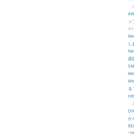
A
ッ
年5
W
し
N
原
S
Wi
W
る
ro
D
か
R
プ