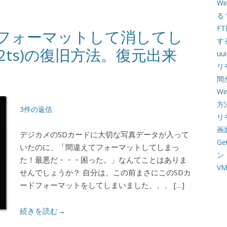
W
る
F
フォーマットして消してし
す
2ts)の復旧方法。復元出来
u
リ
間
Wi
方
3件の返信
リ
画
デジカメのSDカードに大切な写真データが入って
G
いたのに、「間違えてフォーマットしてしまっ
ン
た！最悪だ・・・困った。」なんてことはありま
VM
せんでしょうか？ 自分は、この前まさにこのSDカ
ードフォーマットをしてしまいました、、、 […]
続きを読む→