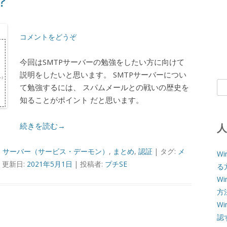
？
コメントをどうぞ
今回はSMTPサーバーの勉強をしたい方に向けて
説明をしたいと思います。 SMTPサーバーについ
検
て勉強するには、 スパムメールとの戦いの歴史を
索:
知ることがポイント だと思います。
続きを読む→
,
サーバー（サービス・デーモン）
,
まとめ
,
認証
| タグ:
メ
W
, 更新日:
2021年5月1日
|
投稿者:
プチSE
る
Wi
方
W
認