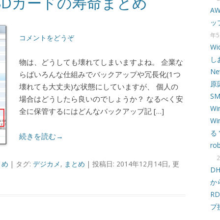
・SDカードの寿命まとめ
A
ッ
年5
コメントをどうぞ
W
し
物は、どうしても壊れてしまいますよね。 企業な
N
らばいろんな仕組みでバックアップや冗長化(1つ
原
壊れても大丈夫)な状態にしていますが、 個人の
S
場合はどうしたら良いのでしょうか？ なるべく安
Wi
全に保管するにはどんなバックアップ記 […]
W
る
続きを読む→
ro
とめ
| タグ:
デジカメ
,
まとめ
| 投稿日: 2014年12月14日, 更
D
か
R
プ