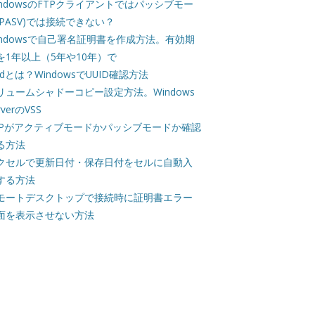
indowsのFTPクライアントではパッシブモー
(PASV)では接続できない？
indowsで自己署名証明書を作成方法。有効期
を1年以上（5年や10年）で
uidとは？WindowsでUUID確認方法
リュームシャドーコピー設定方法。Windows
rverのVSS
TPがアクティブモードかパッシブモードか確認
る方法
クセルで更新日付・保存日付をセルに自動入
する方法
モートデスクトップで接続時に証明書エラー
面を表示させない方法