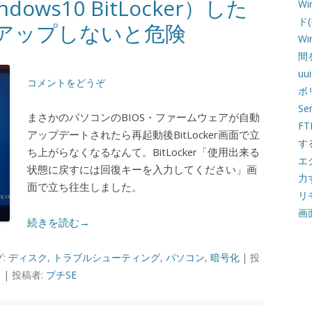
ws10 BitLocker）した
W
ド
アップしないと危険
W
間
u
コメントをどうぞ
ボ
Se
まさかのパソコンのBIOS・ファームウェアが自動
F
アップデートされたら再起動後BitLocker画面で立
す
ち上がらなくなるなんて。BitLocker「使用出来る
エ
状態に戻すには回復キーを入力してください」画
力
面で立ち往生しました。
リ
画
続きを読む→
グ:
ディスク
,
トラブルシューティング
,
パソコン
,
暗号化
| 投
日
|
投稿者:
プチSE