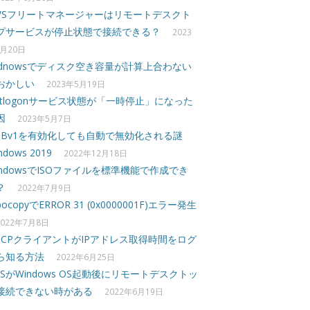
WSフリートマネージャーはリモートデスクト
プサービスが停止状態で接続できる？
2023
月20日
idnowsでディスク空き容量が計算上合わない
おかしい
2023年5月19日
etlogonサービス状態が「一時停止」になった
因
2023年5月7日
MBv1を有効化しても自動で無効化される謎
ndows 2019
2022年12月18日
indowsでISOファイルを標準機能で作成でき
？
2022年7月9日
bocopyでERROR 31 (0x0000001F)エラー発生
2022年7月8日
HCPクライアントがIPアドレス取得時間をログ
ら知る方法
2022年6月25日
DSがWindows OS起動後にリモートデスクトッ
接続できない時がある
2022年6月19日