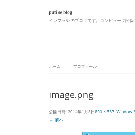
puti se blog
インフラSEのブログです。コンピュータ関係
ホーム
プロフィール
image.png
公開日時:
2014年1月8日
800 × 567
(
Windo
← 前へ