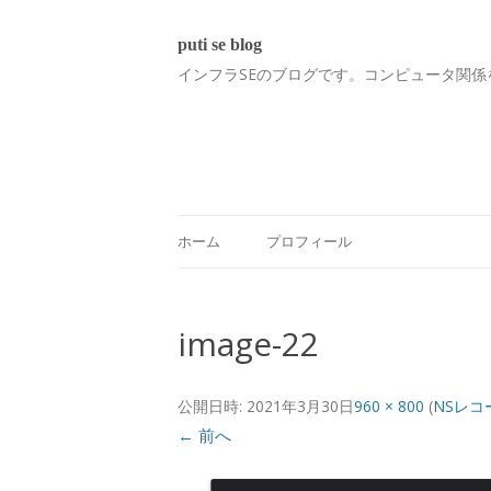
puti se blog
インフラSEのブログです。コンピュータ関係
ホーム
プロフィール
image-22
公開日時:
2021年3月30日
960 × 800
(
NSレコ
← 前へ