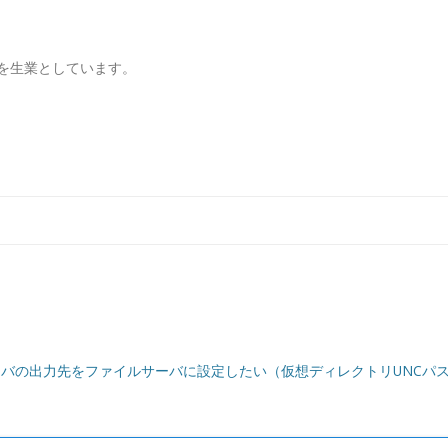
を生業としています。
コンテンツへ移動
ーバの出力先をファイルサーバに設定したい（仮想ディレクトリUNCパ