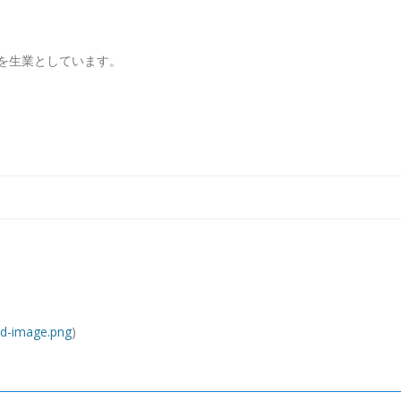
を生業としています。
コンテンツへ移動
d-image.png
)