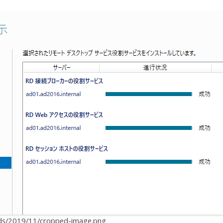
oads/2019/11/cropped-image.png