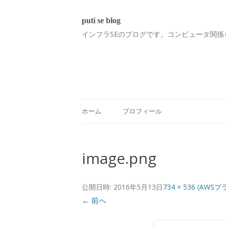
puti se blog
インフラSEのブログです。コンピュータ関係
ホーム
プロフィール
image.png
公開日時:
2016年5月13日
734 × 536
(
AWSプ
← 前へ