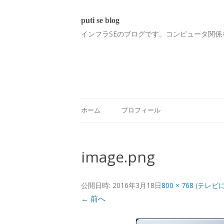
puti se blog
インフラSEのブログです。コンピュータ関係
ホーム
プロフィール
image.png
公開日時:
2016年3月18日
800 × 768
(
テレビ
← 前へ